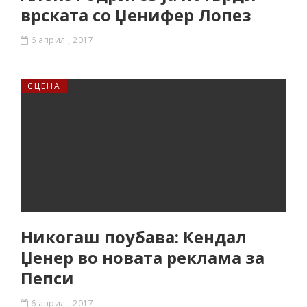
врската со Џенифер Лопез
6 април , 2017
СЦЕНА
Никогаш поубава: Кендал
Џенер во новата реклама за
Пепси
6 април , 2017