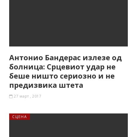
Антонио Бандерас излезе од
болница: Срцевиот удар не
беше ништо сериозно и не
предизвика штета
27 март , 2017
СЦЕНА