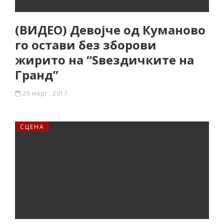
(ВИДЕО) Девојче од Куманово
го остави без зборови
жирито на “Ѕвездичките на
Гранд”
26 март , 2017
СЦЕНА