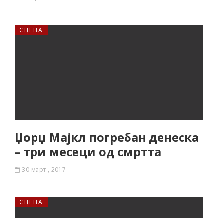
СЦЕНА
Џорџ Мајкл погребан денеска
– три месеци од смртта
30 март , 2017
СЦЕНА