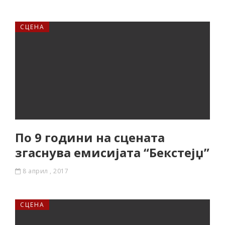
СЦЕНА
По 9 години на сцената
згаснува емисијата “Бекстејџ”
8 април , 2017
СЦЕНА