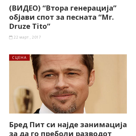
(ВИДЕО) “Втора генерација”
објави спот за песната “Mr.
Druze Tito”
22 март , 2017
СЦЕНА
Бред Пит си најде занимација
за да го преболи разводот