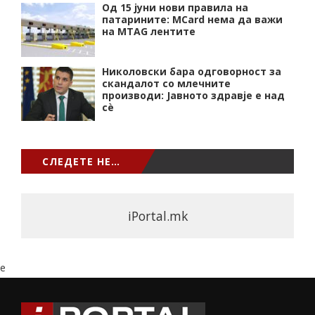
Од 15 јуни нови правила на
патарините: MCard нема да важи
на MTAG лентите
Николовски бара одговорност за
скандалот со млечните
производи: Јавното здравје е над
сѐ
СЛЕДЕТЕ НЕ…
iPortal.mk
e