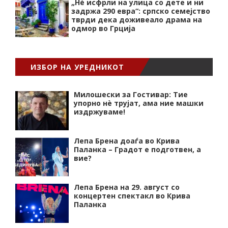
„Нѐ исфрли на улица со дете и ни
задржа 290 евра“: српско семејство
тврди дека доживеало драма на
одмор во Грција
ИЗБОР НА УРЕДНИКОТ
Милошески за Гостивар: Тие
упорно нѐ трујат, ама ние машки
издржуваме!
Лепа Брена доаѓа во Крива
Паланка – Градот е подготвен, а
вие?
Лепа Брена на 29. август со
концертен спектакл во Крива
Паланка