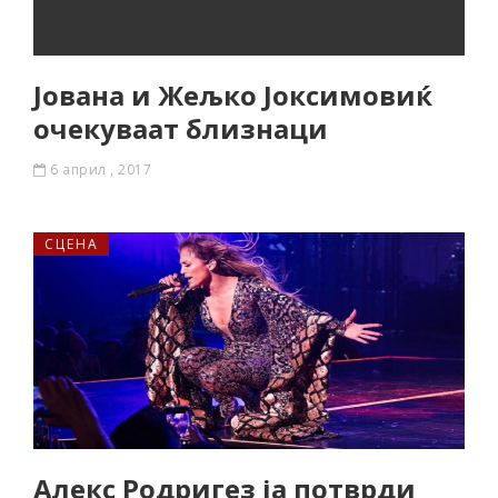
Јована и Жељко Јоксимовиќ
очекуваат близнаци
6 април , 2017
СЦЕНА
Алекс Родригез ја потврди