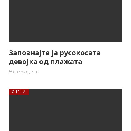
Запознајте ја русокосата
девојка од плажата
6 април , 2017
СЦЕНА