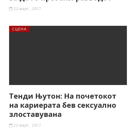
22 март , 2017
СЦЕНА
Тенди Њутон: На почетокот
на кариерата бев сексуално
злоставувана
22 март , 2017