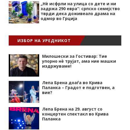
„Нѐ исфрли на улица со дете и ни
задржа 290 евра“: српско семејство
тврди дека доживеало драма на
одмор во Грција
ИЗБОР НА УРЕДНИКОТ
Милошески за Гостивар: Тие
упорно нѐ трујат, ама ние машки
издржуваме!
Лепа Брена доаѓа во Крива
Паланка – Градот е подготвен, а
вие?
Лепа Брена на 29. август со
концертен спектакл во Крива
Паланка