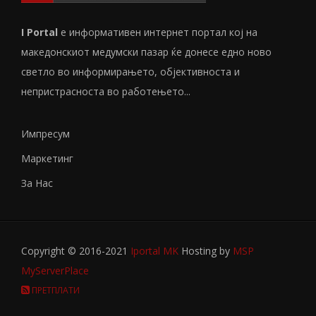
I Portal
е информативен интернет портал кој на
македонскиот медумски пазар ќе донесе едно ново
светло во информирањето, објективноста и
непристрасноста во работењето...
Импресум
Маркетинг
За Нас
Copyright © 2016-2021
Iportal MK
Hosting by
MSP
MyServerPlace
ПРЕТПЛАТИ