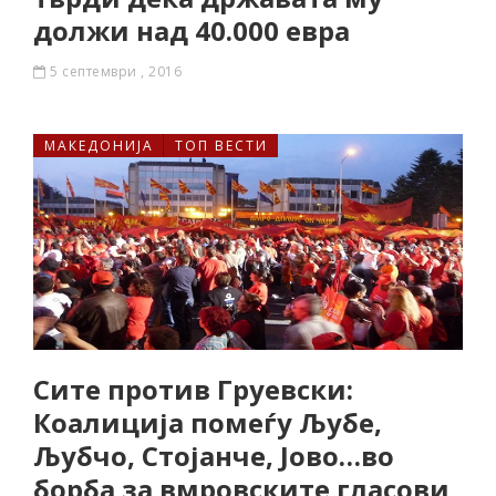
должи над 40.000 евра
5 септември , 2016
МАКЕДОНИЈА
ТОП ВЕСТИ
Сите против Груевски:
Коалиција помеѓу Љубе,
Љубчо, Стојанче, Јово…во
борба за вмровските гласови