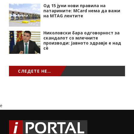
Од 15 јуни нови правила на
патарините: MCard нема да важи
на MTAG лентите
Николовски бара одговорност за
скандалот со млечните
производи: Јавното здравје е над
сѐ
СЛЕДЕТЕ НЕ…
e