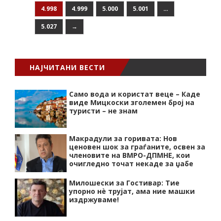
4.998
4.999
5.000
5.001
…
5.027
→
НАЈЧИТАНИ ВЕСТИ
Само вода и користат веце – Каде
виде Мицкоски зголемен број на
туристи – не знам
Макрадули за горивата: Нов
ценовен шок за граѓаните, освен за
членовите на ВМРО-ДПМНЕ, кои
очигледно точат некаде за џабе
Милошески за Гостивар: Тие
упорно нѐ трујат, ама ние машки
издржуваме!