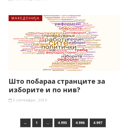
МАКЕДОНИЈА
Што побараа странците за
изборите и по нив?
5 септември , 2016
←
1
…
4.995
4.996
4.997