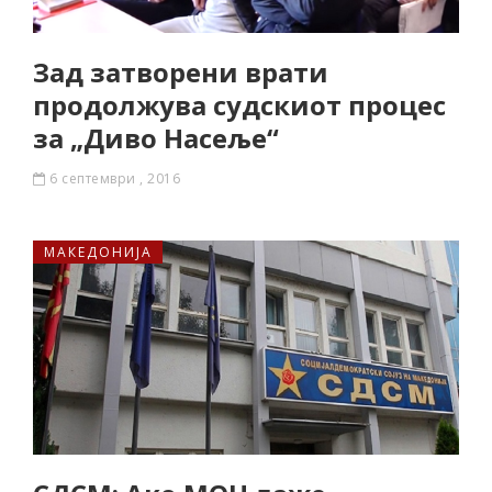
Зад затворени врати
продолжува судскиот процес
за „Диво Насеље“
6 септември , 2016
МАКЕДОНИЈА