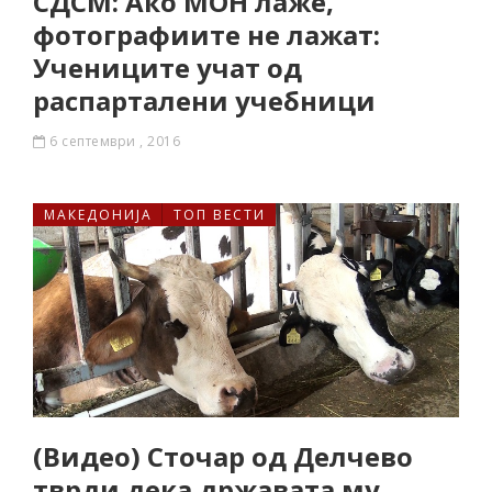
СДСМ: Ако МОН лаже,
фотографиите не лажат:
Учениците учат од
распарталени учебници
6 септември , 2016
МАКЕДОНИЈА
ТОП ВЕСТИ
(Видео) Сточар од Делчево
тврди дека државата му