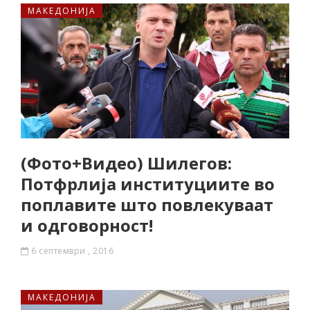
МАКЕДОНИЈА
(Фото+Видео) Шилегов:
Потфрлија институциите во
поплавите што повлекуваат
и одговорност!
6 септември , 2016
МАКЕДОНИЈА