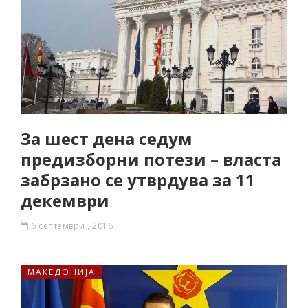
За шест дена седум
предизборни потези – власта
забрзано се утврдува за 11
декември
6 септември , 2016
МАКЕДОНИЈА