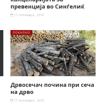
превенција во Синѓелиќ
17 септември , 2018
ЛОКАЛНО
Дрвосечач почина при сеча
на дрво
17 септември , 2018