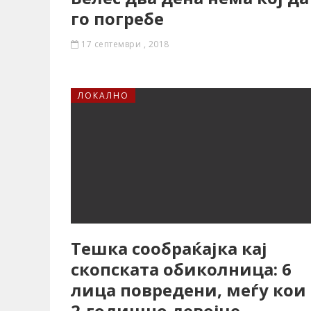
го погребе
17 септември , 2018
ЛОКАЛНО
Тешка сообраќајка кај
скопската обиколница: 6
лица повредени, меѓу кои
2-годишно девојче