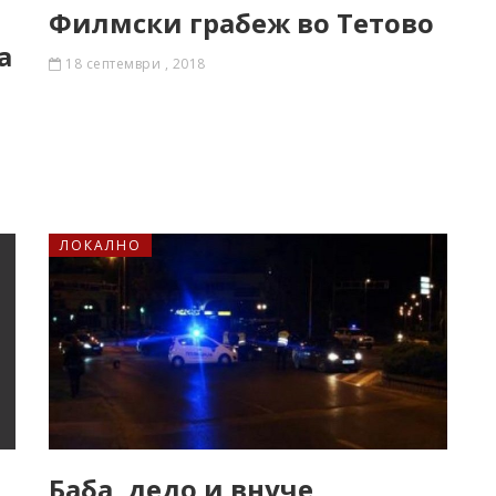
Филмски грабеж во Тетово
а
18 септември , 2018
ЛОКАЛНО
Баба, дедо и внуче