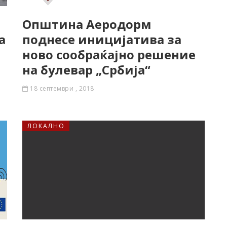
Општина Аеродорм
а
поднесе иницијатива за
ново сообраќајно решение
на булевар „Србија“
18 септември , 2018
ЛОКАЛНО