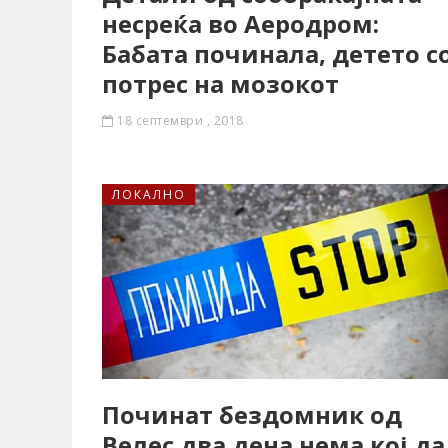
несреќа во Аеродром:
Бабата починала, детето с
потрес на мозокот
18 септември , 2018
ЛОКАЛНО
Починат бездомник од
Велес два дена нема кој да