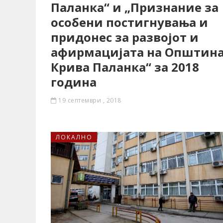
Паланка“ и „Признание за
особени постигнувања и
придонес за развојот и
афирмацијата на Општин
Крива Паланка“ за 2018
година
19 септември , 2018
ЛОКАЛНО