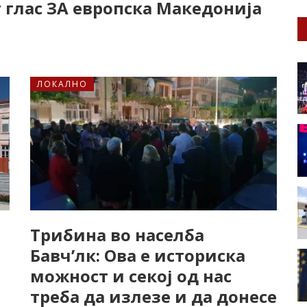
 глас ЗА европска Македонија
ЛОКАЛНО
е
Трибина во населба
Бавч’лк: Ова е историска
можност и секој од нас
треба да излезе и да донесе