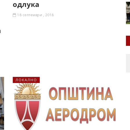
одлука
18 септември , 2018
а
ЛОКАЛНО