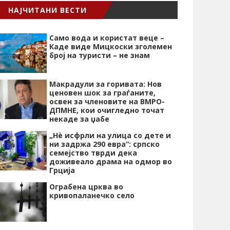
НАЈЧИТАНИ ВЕСТИ
Само вода и користат веце –
Каде виде Мицкоски зголемен
број на туристи – не знам
Макрадули за горивата: Нов
ценовен шок за граѓаните,
освен за членовите на ВМРО-
ДПМНЕ, кои очигледно точат
некаде за џабе
„Нѐ исфрли на улица со дете и
ни задржа 290 евра“: српско
семејство тврди дека
доживеало драма на одмор во
Грција
Ограбена црква во
кривопаланечко село