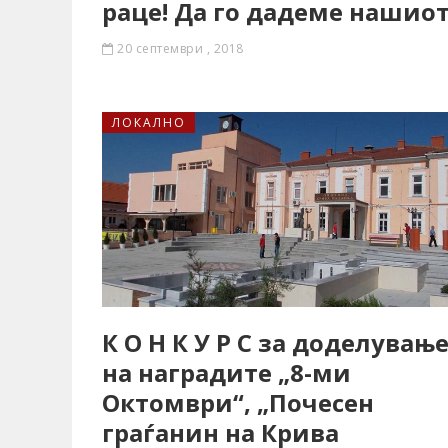
раце! Да го дадеме нашиот
20 септември , 2018
ЛОКАЛНО
К О Н К У Р С за доделувањ
на наградите „8-ми
Октомври“, „Почесен
граѓанин на Крива