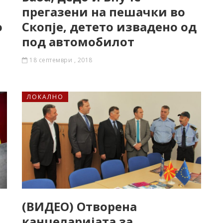
прегазени на пешачки во
о
Скопје, детето извадено од
под автомобилот
18 септември , 2018
ЛОКАЛНО
(ВИДЕО) Отворена
канцеларијата за