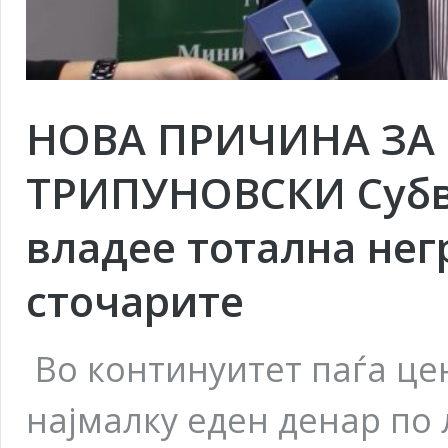
НОВА ПРИЧИНА ЗА
ТРИПУНОВСКИ Субве
владее тотална нег
сточарите
Во континуитет паѓа це
најмалку еден денар по 